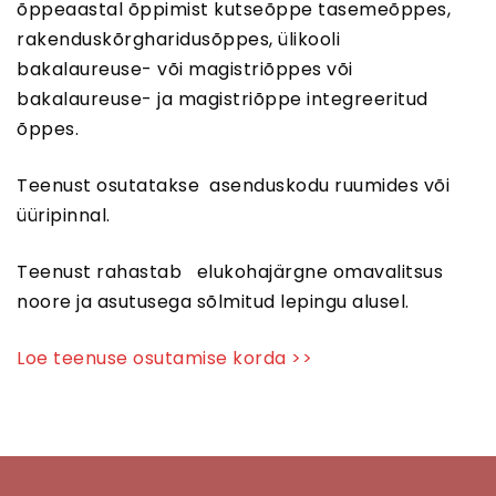
õppeaastal õppimist kutseõppe tasemeõppes,
rakenduskõrgharidusõppes, ülikooli
bakalaureuse- või magistriõppes või
bakalaureuse- ja magistriõppe integreeritud
õppes.
Teenust osutatakse asenduskodu ruumides või
üüripinnal.
Teenust rahastab elukohajärgne omavalitsus
noore ja asutusega sõlmitud lepingu alusel.
Loe teenuse osutamise korda >>