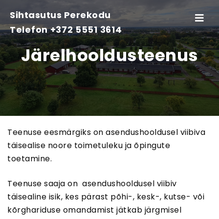
Sihtasutus Perekodu
Toggle
Telefon +372 5551 3614
navigati
Järelhooldusteenus
Teenuse eesmärgiks on asendushooldusel viibiva
täisealise noore toimetuleku ja õpingute
toetamine.
Teenuse saaja on asendushooldusel viibiv
täisealine isik, kes pärast põhi-, kesk-, kutse- või
kõrghariduse omandamist jätkab järgmisel