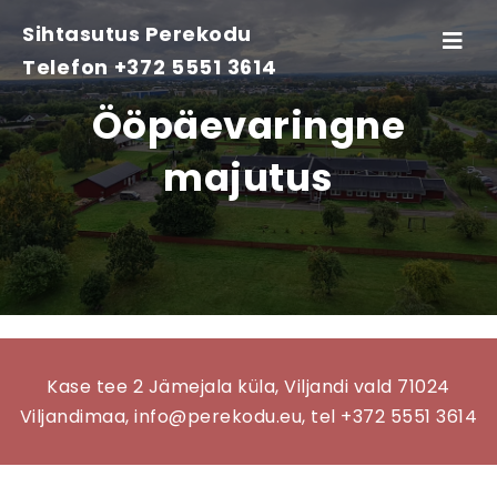
Sihtasutus Perekodu
Toggle
Telefon +372 5551 3614
navigati
Ööpäevaringne
majutus
Kase tee 2 Jämejala küla, Viljandi vald 71024
Viljandimaa, info@perekodu.eu, tel +372 5551 3614